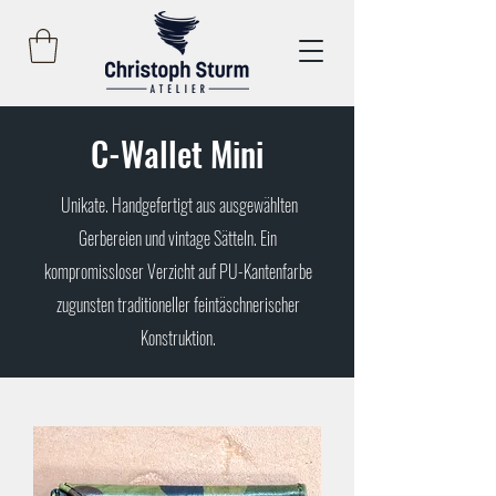
C-Wallet Mini
Unikate. Handgefertigt aus ausgewählten
Gerbereien und vintage Sätteln
. Ein
kompromissloser Verzicht auf PU-Kantenfarbe
zugunsten traditioneller feintäschnerischer
Konstruktion.