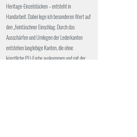
Heritage-Einzelstücken – entsteht in
Handarbeit. Dabei lege ich besonderen Wert auf
den „feintäschner Einschlag. Durch das
Ausschärfen und Umlegen der Lederkanten
entstehen langlebige Kanten, die ohne
künstliche PU-Farbe auskommen und mit der
Zeit an Charakter gewinnen. Ob exklusives Alran
Chèvre Sully Leder oder die Transformation
antiker Reitsättel: Qualität und
Reparaturfähigkeit stehen bei jedem Stich im
Vordergrund.